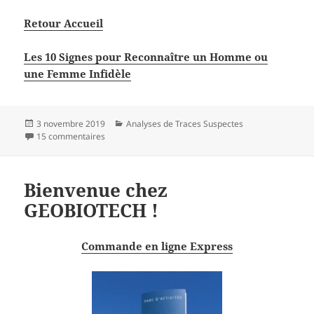
Retour Accueil
Les 10 Signes pour Reconnaître un Homme ou
une Femme Infidèle
Publié
Catégories
3 novembre 2019
Analyses de Traces Suspectes
le
sur Détection de Sperme dans les Traces Suspectes d’i
15 commentaires
Bienvenue chez
GEOBIOTECH !
Commande en ligne Express